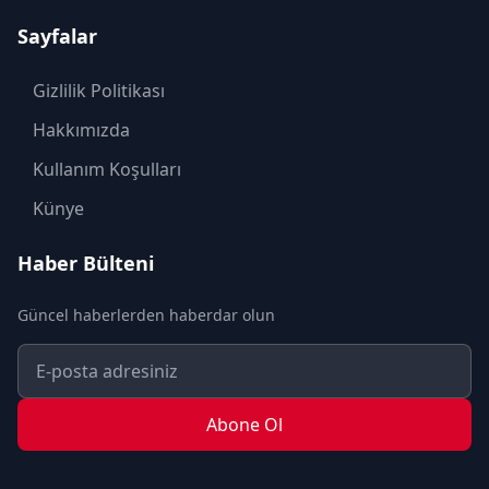
KADIN
Sayfalar
KÜLTÜR SANAT
MAGAZİN
Gizlilik Politikası
MODA
Hakkımızda
OTOMOBİL
Kullanım Koşulları
POLİTİKA
Künye
SAĞLIK
Haber Bülteni
SON DAKİKA
Güncel haberlerden haberdar olun
SPOR
TEKNOLOJİ
TURİZM
Abone Ol
YAŞAM
YEREL