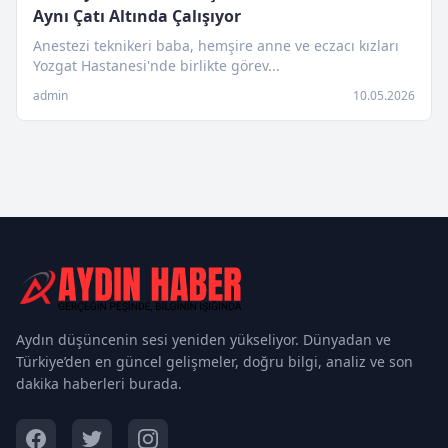
Aynı Çatı Altında Çalışıyor
Anestezi teknikeri baba, hemşire anne ve eczacı kızları
Yozgat Hastanesi'nde birlikte görev...
admin
10.05.2026
Aydın düşüncenin sesi yeniden yükseliyor. Dünyadan ve
Türkiye’den en güncel gelişmeler, doğru bilgi, analiz ve son
dakika haberleri burada.