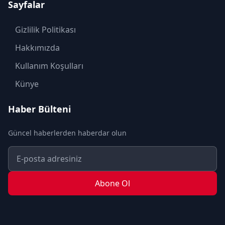
Sayfalar
KÜLTÜR SANAT
MAGAZİN
Gizlilik Politikası
MODA
Hakkımızda
OTOMOBİL
Kullanım Koşulları
POLİTİKA
Künye
SAĞLIK
Haber Bülteni
SON DAKİKA
Güncel haberlerden haberdar olun
SPOR
TEKNOLOJİ
TURİZM
Abone Ol
YAŞAM
YEREL