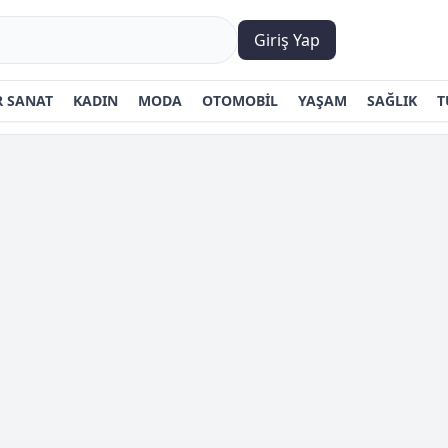
Giriş Yap
 SANAT
KADIN
MODA
OTOMOBİL
YAŞAM
SAĞLIK
T