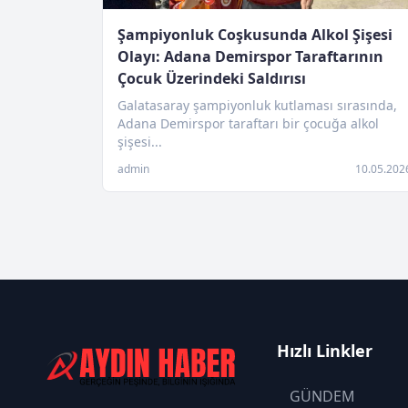
Şampiyonluk Coşkusunda Alkol Şişesi
Olayı: Adana Demirspor Taraftarının
Çocuk Üzerindeki Saldırısı
Galatasaray şampiyonluk kutlaması sırasında,
Adana Demirspor taraftarı bir çocuğa alkol
şişesi...
admin
10.05.202
Hızlı Linkler
GÜNDEM