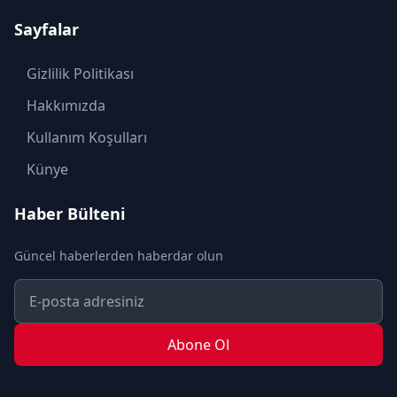
KADIN
Sayfalar
KÜLTÜR SANAT
MAGAZİN
Gizlilik Politikası
MODA
Hakkımızda
OTOMOBİL
Kullanım Koşulları
POLİTİKA
Künye
SAĞLIK
Haber Bülteni
SON DAKİKA
Güncel haberlerden haberdar olun
SPOR
TEKNOLOJİ
TURİZM
Abone Ol
YAŞAM
YEREL