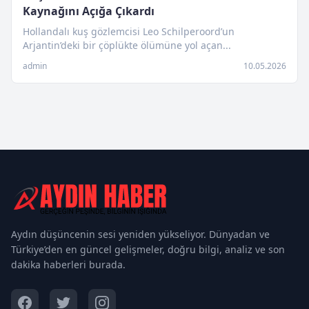
Kaynağını Açığa Çıkardı
Hollandalı kuş gözlemcisi Leo Schilperoord’un
Arjantin’deki bir çöplükte ölümüne yol açan...
admin
10.05.2026
Aydın düşüncenin sesi yeniden yükseliyor. Dünyadan ve
Türkiye’den en güncel gelişmeler, doğru bilgi, analiz ve son
dakika haberleri burada.