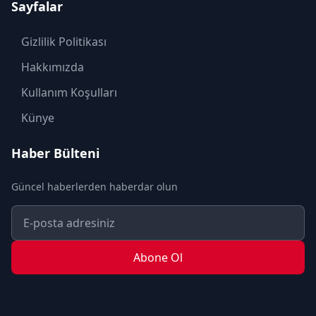
Sayfalar
KÜLTÜR SANAT
MAGAZİN
Gizlilik Politikası
MODA
Hakkımızda
OTOMOBİL
Kullanım Koşulları
POLİTİKA
Künye
SAĞLIK
Haber Bülteni
SON DAKİKA
Güncel haberlerden haberdar olun
SPOR
TEKNOLOJİ
TURİZM
Abone Ol
YAŞAM
YEREL