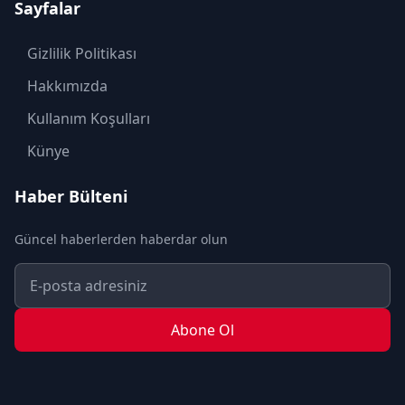
Sayfalar
KÜLTÜR SANAT
MAGAZİN
Gizlilik Politikası
MODA
Hakkımızda
OTOMOBİL
Kullanım Koşulları
POLİTİKA
Künye
SAĞLIK
Haber Bülteni
SON DAKİKA
Güncel haberlerden haberdar olun
SPOR
TEKNOLOJİ
TURİZM
Abone Ol
YAŞAM
YEREL