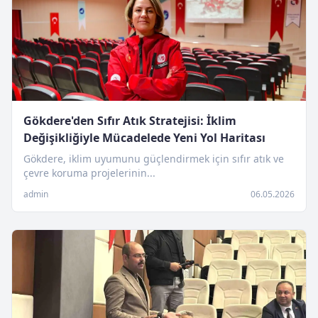
Gökdere'den Sıfır Atık Stratejisi: İklim
Değişikliğiyle Mücadelede Yeni Yol Haritası
Gökdere, iklim uyumunu güçlendirmek için sıfır atık ve
çevre koruma projelerinin...
admin
06.05.2026