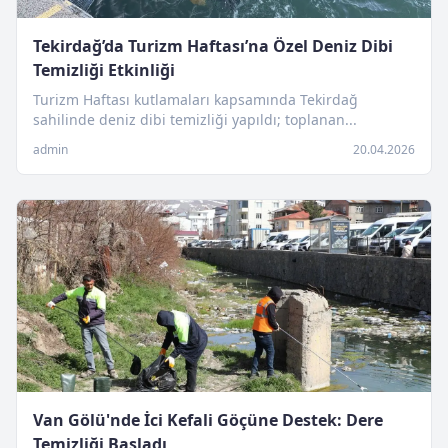
Tekirdağ’da Turizm Haftası’na Özel Deniz Dibi
Temizliği Etkinliği
Turizm Haftası kutlamaları kapsamında Tekirdağ
sahilinde deniz dibi temizliği yapıldı; toplanan...
admin
20.04.2026
Van Gölü'nde İci Kefali Göçüne Destek: Dere
Temizliği Başladı