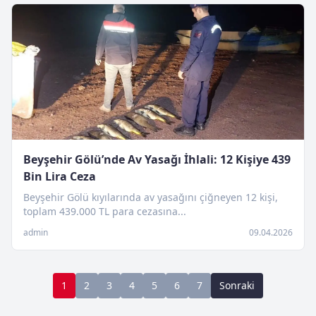
Beyşehir Gölü’nde Av Yasağı İhlali: 12 Kişiye 439
Bin Lira Ceza
Beyşehir Gölü kıyılarında av yasağını çiğneyen 12 kişi,
toplam 439.000 TL para cezasına...
admin
09.04.2026
1
2
3
4
5
6
7
Sonraki