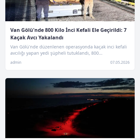
Van Gölü'nde 800 Kilo İnci Kefali Ele Geçirildi: 7
Kaçak Avcı Yakalandı
Van Gölü'nde düzenlenen operasyonda kaçak inci kefali
avcılığı yapan yedi şüpheli tutuklandı, 800...
admin
07.05.2026