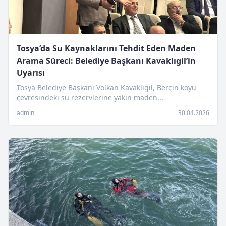
Tosya’da Su Kaynaklarını Tehdit Eden Maden
Arama Süreci: Belediye Başkanı Kavaklıgil’in
Uyarısı
Tosya Belediye Başkanı Volkan Kavaklıgil, Berçin köyü
çevresindeki su rezervlerine yakın maden...
admin
30.04.2026