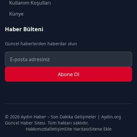
OTOMOBİL
Kullanım Koşulları
POLİTİKA
Künye
SAĞLIK
Haber Bülteni
SON DAKİKA
Güncel haberlerden haberdar olun
SPOR
TEKNOLOJİ
TURİZM
Abone Ol
YAŞAM
YEREL
© 2026 Aydın Haber – Son Dakika Gelişmeler | Aydin.org
Güncel Haber Sitesi. Tüm hakları saklıdır.
Hakkımızda
İletişim
Site Haritası
Sitene Ekle