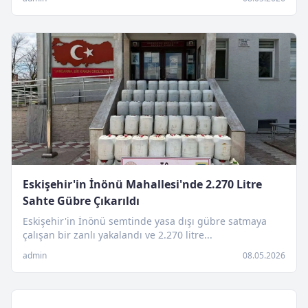
Eskişehir'in İnönü Mahallesi'nde 2.270 Litre
Sahte Gübre Çıkarıldı
Eskişehir'in İnönü semtinde yasa dışı gübre satmaya
çalışan bir zanlı yakalandı ve 2.270 litre...
admin
08.05.2026