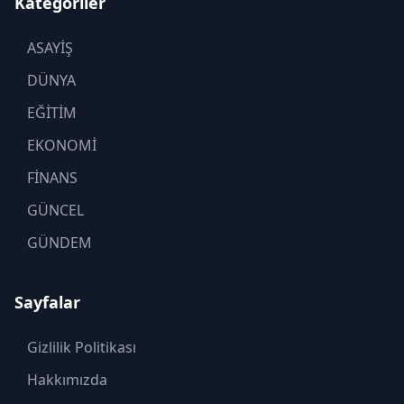
Kategoriler
ASAYİŞ
DÜNYA
EĞİTİM
EKONOMİ
FİNANS
GÜNCEL
GÜNDEM
KADIN
Sayfalar
KÜLTÜR SANAT
MAGAZİN
Gizlilik Politikası
MODA
Hakkımızda