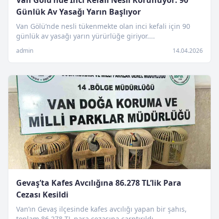
Van Gölü’nde İnci Kefali Nesli Korunuyor: 90
Günlük Av Yasağı Yarın Başlıyor
Van Gölü’nde nesli tükenmekte olan inci kefali için 90
günlük av yasağı yarın yürürlüğe giriyor....
admin
14.04.2026
Gevaş’ta Kafes Avcılığına 86.278 TL’lik Para
Cezası Kesildi
Van’ın Gevaş ilçesinde kafes avcılığı yapan bir şahıs,
toplam 86.278 TL para cezasına çarptırıldı....