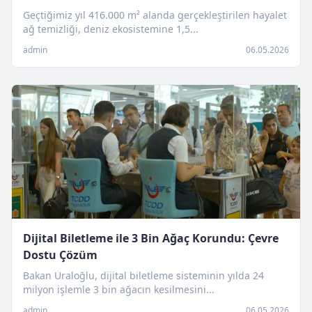
Geçtiğimiz yıl 416.000 m² alanda gerçekleştirilen hayalet
ağ temizliği, deniz ekosistemine 1,5...
admin
06.05.2026
Dijital Biletleme ile 3 Bin Ağaç Korundu: Çevre
Dostu Çözüm
Bakan Uraloğlu, dijital biletleme sisteminin yılda 24
milyon işlemle 3 bin ağacın kesilmesini...
admin
06.05.2026