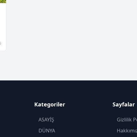
6
Kategoriler
Sayfalar
ASAYİŞ
Gizlilik P
DÜNYA
Hakkımı