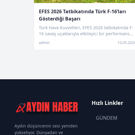
EFES 2026 Tatbikatında Türk F-16’ları
Gösterdiği Başarı
Türk Hava Kuvvetleri, EFES 2026 tatbikatında F-
16 savaş uçaklarıyla etkileyici bir performans...
admin
10.05.202
Hızlı Linkler
GÜNDEM
Aydın düşüncenin sesi yeniden
yükseliyor. Dünyadan ve