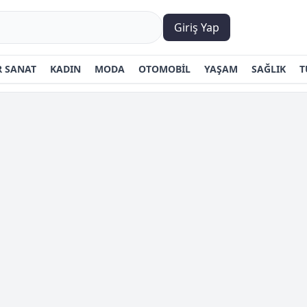
Giriş Yap
 SANAT
KADIN
MODA
OTOMOBİL
YAŞAM
SAĞLIK
T