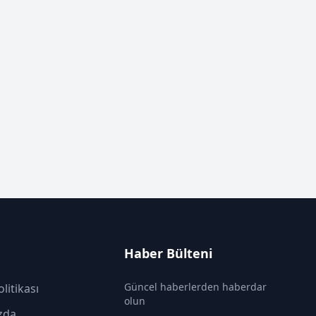
Haber Bülteni
Güncel haberlerden haberdar
olitikası
olun
zda