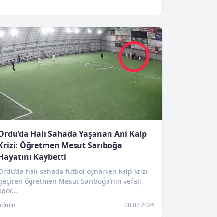
Ordu’da Halı Sahada Yaşanan Ani Kalp
Krizi: Öğretmen Mesut Sarıboğa
Hayatını Kaybetti
Ordu’da halı sahada futbol oynarken kalp krizi
geçiren öğretmen Mesut Sarıboğa’nın vefatı,
spor...
admin
08.02.2026