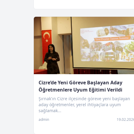
Cizre’de Yeni Göreve Başlayan Aday
Öğretmenlere Uyum Eğitimi Verildi
Şırnak'ın Cizre ilçesinde göreve yeni başlayan
aday öğretmenler, yerel ihtiyaçlara uyum
sağlamak...
admin
19.02.202