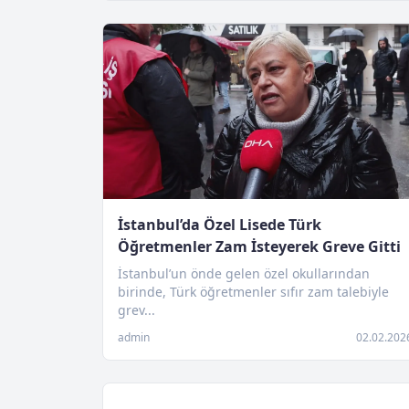
İstanbul’da Özel Lisede Türk
Öğretmenler Zam İsteyerek Greve Gitti
İstanbul’un önde gelen özel okullarından
birinde, Türk öğretmenler sıfır zam talebiyle
grev...
admin
02.02.202