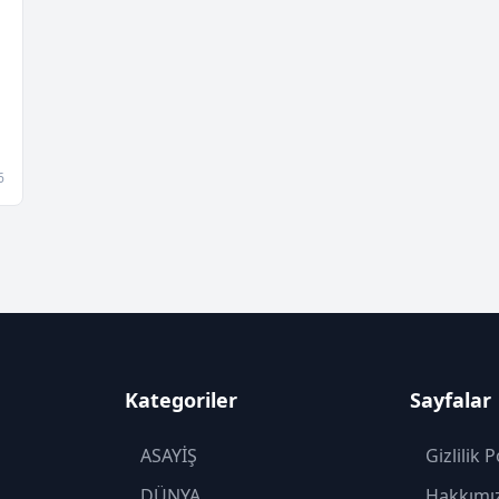
6
Kategoriler
Sayfalar
ASAYİŞ
Gizlilik P
DÜNYA
Hakkımı