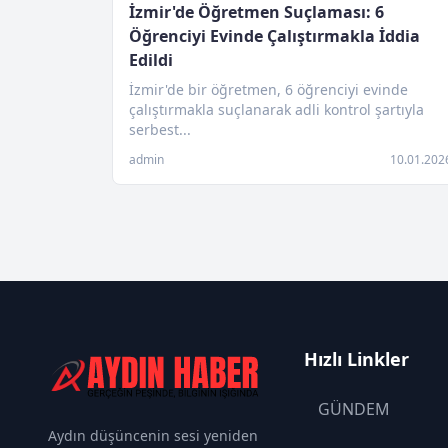
İzmir'de Öğretmen Suçlaması: 6
Öğrenciyi Evinde Çalıştırmakla İddia
Edildi
İzmir'de bir öğretmen, 6 öğrenciyi evinde
çalıştırmakla suçlanarak adli kontrol şartıyla
serbest...
admin
10.01.202
Hızlı Linkler
GÜNDEM
Aydın düşüncenin sesi yeniden