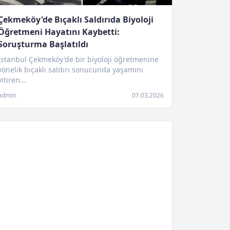
Çekmeköy'de Bıçaklı Saldırıda Biyoloji
Öğretmeni Hayatını Kaybetti:
Soruşturma Başlatıldı
İstanbul Çekmeköy'de bir biyoloji öğretmenine
yönelik bıçaklı saldırı sonucunda yaşamını
yitiren...
admin
07.03.2026