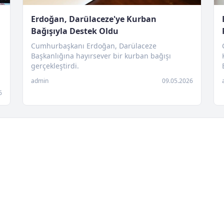
Erdoğan, Darülaceze'ye Kurban
Bağışıyla Destek Oldu
Cumhurbaşkanı Erdoğan, Darülaceze
Başkanlığına hayırsever bir kurban bağışı
gerçekleştirdi.
admin
09.05.2026
6