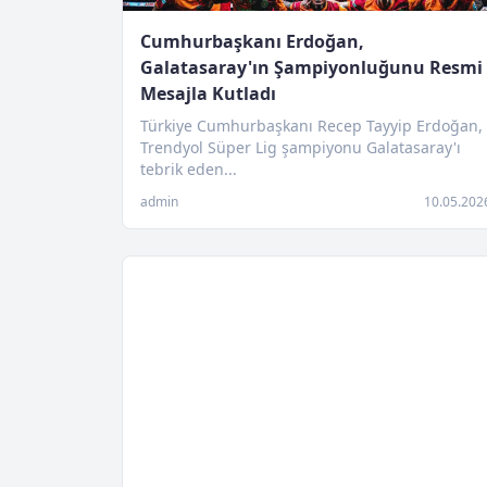
Cumhurbaşkanı Erdoğan,
Galatasaray'ın Şampiyonluğunu Resmi
Mesajla Kutladı
Türkiye Cumhurbaşkanı Recep Tayyip Erdoğan,
Trendyol Süper Lig şampiyonu Galatasaray'ı
tebrik eden...
admin
10.05.202