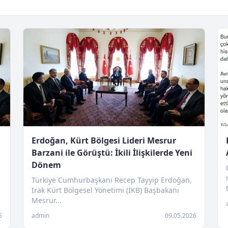
Erdoğan, Kürt Bölgesi Lideri Mesrur
Barzani ile Görüştü: İkili İlişkilerde Yeni
Dönem
Türkiye Cumhurbaşkanı Recep Tayyip Erdoğan,
Irak Kürt Bölgesel Yönetimi (İKB) Başbakanı
Mesrur...
6
admin
09.05.2026