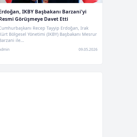
Erdoğan, IKBY Başbakanı Barzani'yi
Resmi Görüşmeye Davet Etti
Cumhurbaşkanı Recep Tayyip Erdoğan, Irak
Kürt Bölgesel Yönetimi (IKBY) Başbakanı Mesrur
Barzani ile...
admin
09.05.2026