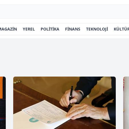
MAGAZİN
YEREL
POLİTİKA
FİNANS
TEKNOLOJİ
KÜLTÜR