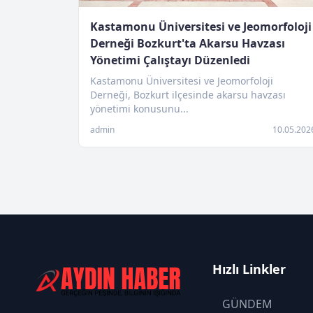
Kastamonu Üniversitesi ve Jeomorfoloji
Derneği Bozkurt'ta Akarsu Havzası
Yönetimi Çalıştayı Düzenledi
Kastamonu Üniversitesi ve Jeomorfoloji
Derneği, Bozkurt ilçesinde akarsu havzası
yönetimi konusunu...
admin
10.05.202
Hızlı Linkler
GÜNDEM