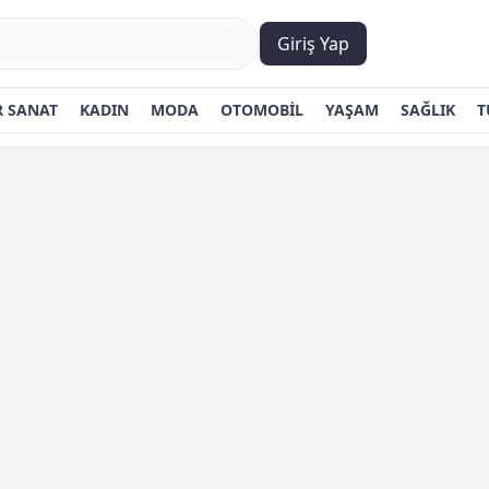
Giriş Yap
 SANAT
KADIN
MODA
OTOMOBİL
YAŞAM
SAĞLIK
T