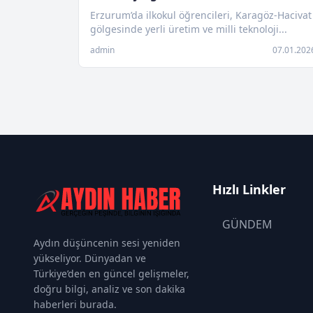
Erzurum’da ilkokul öğrencileri, Karagöz‑Hacivat
gölgesinde yerli üretim ve milli teknoloji...
admin
07.01.202
Hızlı Linkler
GÜNDEM
Aydın düşüncenin sesi yeniden
yükseliyor. Dünyadan ve
Türkiye’den en güncel gelişmeler,
doğru bilgi, analiz ve son dakika
haberleri burada.