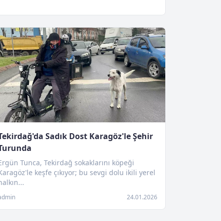
Tekirdağ'da Sadık Dost Karagöz'le Şehir
Turunda
Ergün Tunca, Tekirdağ sokaklarını köpeği
Karagöz'le keşfe çıkıyor; bu sevgi dolu ikili yerel
halkın...
admin
24.01.2026