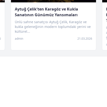
Aytuğ Çelik'ten Karagöz ve Kukla
Sanatının Günümüz Yansımaları
Ünlü sahne sanatçısı Aytuğ Çelik, Karagöz ve
kukla geleneğinin modern toplumdaki yerini ve
kültürel...
6
admin
21.03.2026