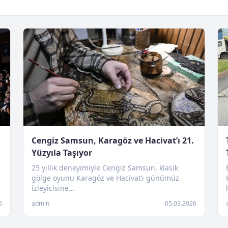
Cengiz Samsun, Karagöz ve Hacivat’ı 21.
Yüzyıla Taşıyor
25 yıllık deneyimiyle Cengiz Samsun, klasik
gölge oyunu Karagöz ve Hacivat’ı günümüz
izleyicisine...
6
admin
05.03.2026