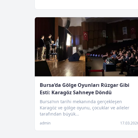
Bursa’da Gölge Oyunları Rüzgar Gibi
Esti: Karagöz Sahneye Döndü
Bursa’nın tarihi mekanında gerçekleşen
Karagöz ve gölge oyunu, çocuklar ve aileler
tarafından büyük...
admin
17.03.202