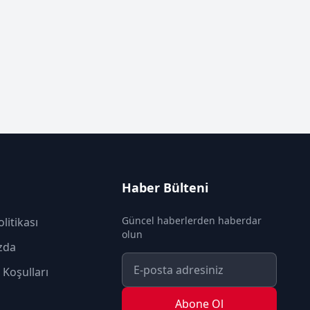
Haber Bülteni
Güncel haberlerden haberdar
olitikası
olun
zda
 Koşulları
Abone Ol