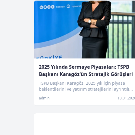
2025 Yılında Sermaye Piyasaları: TSPB
Başkanı Karagöz'ün Stratejik Görüşleri
TSPB Başkanı Karagöz, 2025 yılı için piyasa
beklentilerini ve yatırım stratejilerini ayrıntılı...
admin
13.01.202