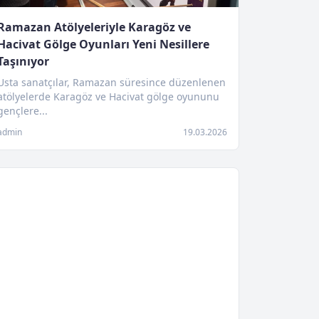
Ramazan Atölyeleriyle Karagöz ve
Hacivat Gölge Oyunları Yeni Nesillere
Taşınıyor
Usta sanatçılar, Ramazan süresince düzenlenen
atölyelerde Karagöz ve Hacivat gölge oyununu
gençlere...
admin
19.03.2026