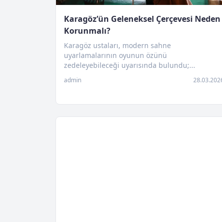
Karagöz’ün Geleneksel Çerçevesi Neden
Korunmalı?
Karagöz ustaları, modern sahne
uyarlamalarının oyunun özünü
zedeleyebileceği uyarısında bulundu;...
admin
28.03.202