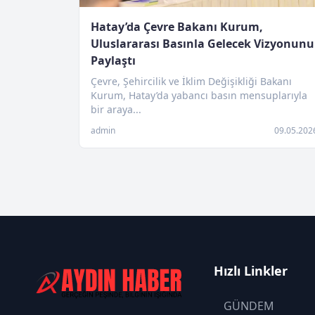
Hatay’da Çevre Bakanı Kurum,
Uluslararası Basınla Gelecek Vizyonunu
Paylaştı
Çevre, Şehircilik ve İklim Değişikliği Bakanı
Kurum, Hatay’da yabancı basın mensuplarıyla
bir araya...
admin
09.05.202
Hızlı Linkler
GÜNDEM