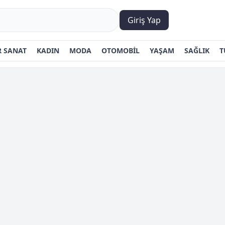
Giriş Yap
 SANAT
KADIN
MODA
OTOMOBİL
YAŞAM
SAĞLIK
T