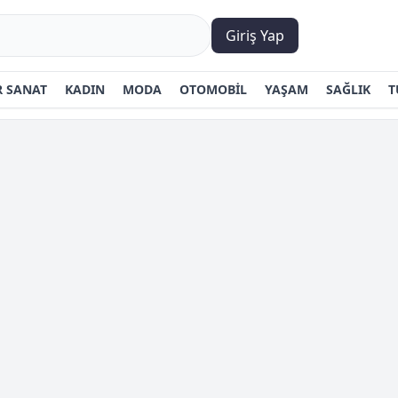
Giriş Yap
 SANAT
KADIN
MODA
OTOMOBİL
YAŞAM
SAĞLIK
T