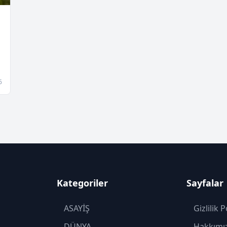
6
Kategoriler
Sayfalar
ASAYİŞ
Gizlilik P
DÜNYA
Hakkımı