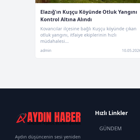
Elazığ'ın Kuşçu Köyünde Otluk Yangını
Kontrol Altına Alındı
Kovancılar ilçesine bağlı Kuşçu köyünde çıkan
otluk yangını, itfaiye ekiplerinin hızlı
müdahalesi...
admin
10.05.202
Hızlı Linkler
GÜNDEM
Aydın düşüncenin sesi yeniden