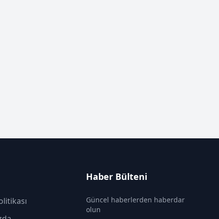
Haber Bülteni
Güncel haberlerden haberdar
olitikası
olun
zda