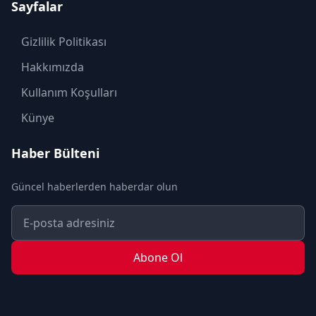
Sayfalar
KÜLTÜR SANAT
MAGAZİN
Gizlilik Politikası
MODA
Hakkımızda
OTOMOBİL
Kullanım Koşulları
POLİTİKA
Künye
SAĞLIK
Haber Bülteni
SON DAKİKA
Güncel haberlerden haberdar olun
SPOR
TEKNOLOJİ
TURİZM
Abone Ol
YAŞAM
YEREL