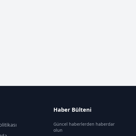
Haber Bülteni
Güncel haberlerden haberdar
olitikası
olun
zda