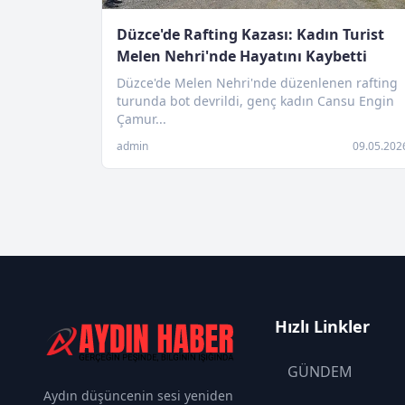
Düzce'de Rafting Kazası: Kadın Turist
Melen Nehri'nde Hayatını Kaybetti
Düzce'de Melen Nehri'nde düzenlenen rafting
turunda bot devrildi, genç kadın Cansu Engin
Çamur...
admin
09.05.202
Hızlı Linkler
GÜNDEM
Aydın düşüncenin sesi yeniden