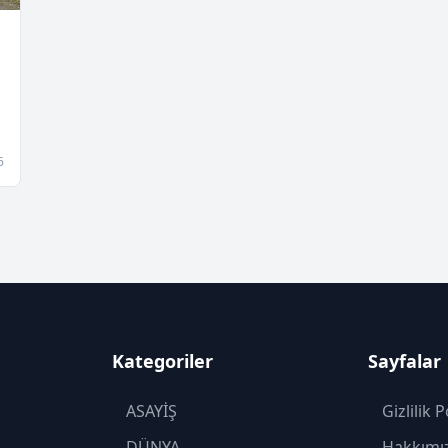
6
Kategoriler
Sayfalar
ASAYİŞ
Gizlilik P
DÜNYA
Hakkımı