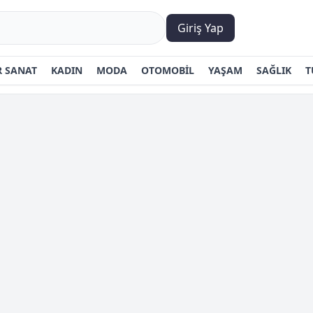
Giriş Yap
 SANAT
KADIN
MODA
OTOMOBİL
YAŞAM
SAĞLIK
T