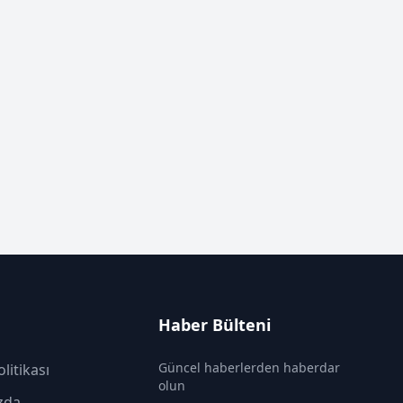
Haber Bülteni
Güncel haberlerden haberdar
olitikası
olun
zda