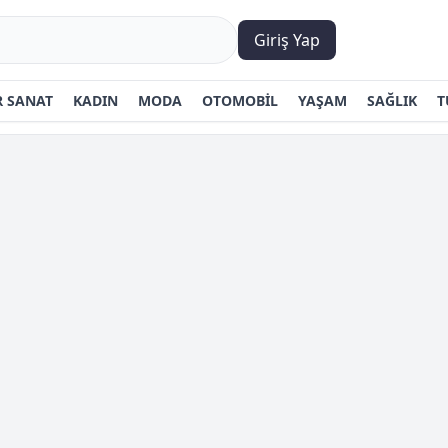
Giriş Yap
 SANAT
KADIN
MODA
OTOMOBİL
YAŞAM
SAĞLIK
T