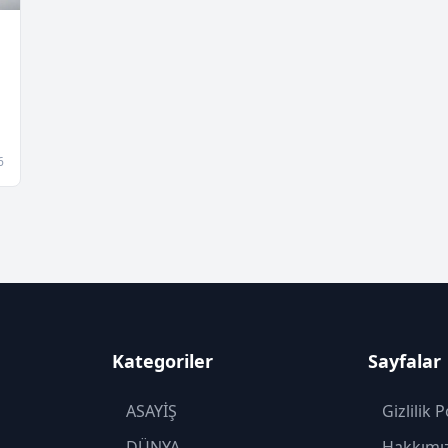
6
Kategoriler
Sayfalar
ASAYİŞ
Gizlilik P
DÜNYA
Hakkımı