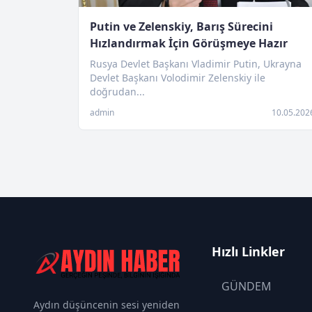
Putin ve Zelenskiy, Barış Sürecini
Hızlandırmak İçin Görüşmeye Hazır
Rusya Devlet Başkanı Vladimir Putin, Ukrayna
Devlet Başkanı Volodimir Zelenskiy ile
doğrudan...
admin
10.05.202
Hızlı Linkler
GÜNDEM
Aydın düşüncenin sesi yeniden