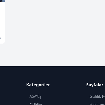
6
Kategoriler
Sayfalar
ASAYİŞ
Gizlilik P
DÜNYA
Hakkımı