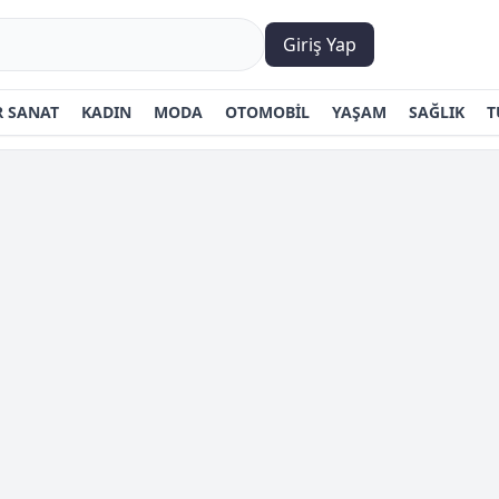
Giriş Yap
 SANAT
KADIN
MODA
OTOMOBİL
YAŞAM
SAĞLIK
T