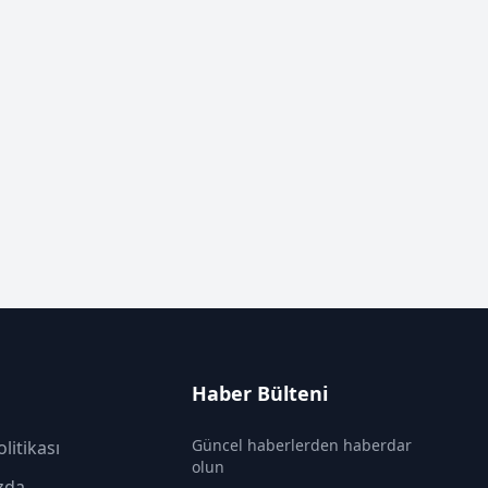
Haber Bülteni
Güncel haberlerden haberdar
olitikası
olun
zda