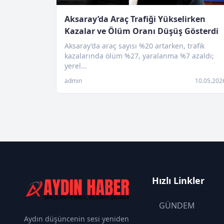
Aksaray’da Araç Trafiği Yükselirken
Kazalar ve Ölüm Oranı Düşüş Gösterdi
Aksaray’da araç sayısı %20 artarken, trafik
kazalarında ölüm %27, yaralanma %7 azaldı;
yerel...
admin
10.05.202
Hızlı Linkler
GÜNDEM
Aydın düşüncenin sesi yeniden