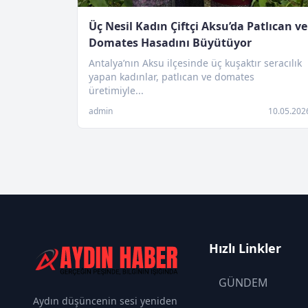
Üç Nesil Kadın Çiftçi Aksu’da Patlıcan ve
Domates Hasadını Büyütüyor
Antalya’nın Aksu ilçesinde üç kuşaktır seracılık
yapan kadınlar, patlıcan ve domates
üretimiyle...
admin
10.05.202
Hızlı Linkler
GÜNDEM
Aydın düşüncenin sesi yeniden