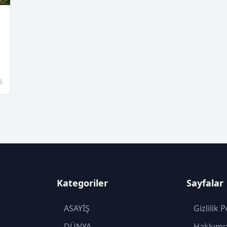
6
Kategoriler
Sayfalar
ASAYİŞ
Gizlilik P
DÜNYA
Hakkımı