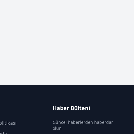
Haber Bülteni
Güncel haberlerden haberdar
olitikası
olun
zda