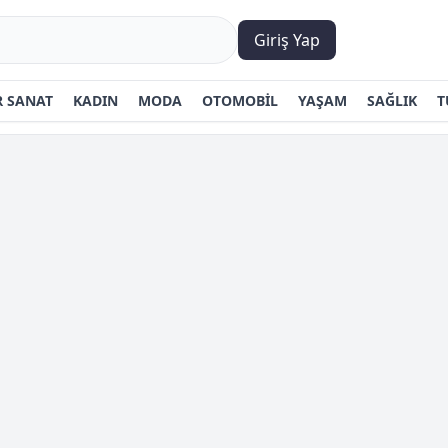
Giriş Yap
 SANAT
KADIN
MODA
OTOMOBİL
YAŞAM
SAĞLIK
T