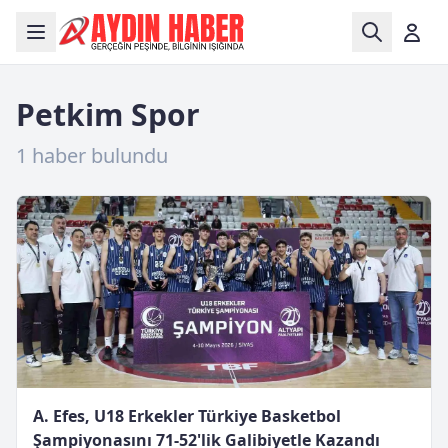
Petkim Spor
1 haber bulundu
A. Efes, U18 Erkekler Türkiye Basketbol
Şampiyonasını 71-52'lik Galibiyetle Kazandı