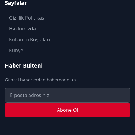
Sayfalar
KÜLTÜR SANAT
MAGAZİN
Gizlilik Politikası
MODA
Hakkımızda
OTOMOBİL
Kullanım Koşulları
POLİTİKA
Künye
SAĞLIK
Haber Bülteni
SON DAKİKA
Güncel haberlerden haberdar olun
SPOR
TEKNOLOJİ
TURİZM
Abone Ol
YAŞAM
YEREL