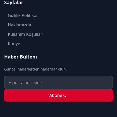
Sayfalar
KÜLTÜR SANAT
MAGAZİN
Gizlilik Politikası
MODA
Hakkımızda
OTOMOBİL
Kullanım Koşulları
POLİTİKA
Künye
SAĞLIK
Haber Bülteni
SON DAKİKA
Güncel haberlerden haberdar olun
SPOR
TEKNOLOJİ
TURİZM
Abone Ol
YAŞAM
YEREL