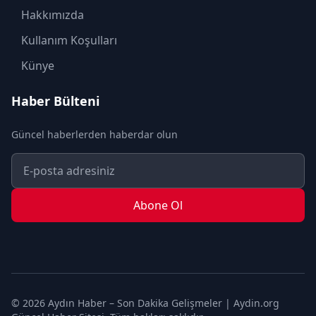
MODA
Hakkımızda
OTOMOBİL
Kullanım Koşulları
POLİTİKA
Künye
SAĞLIK
Haber Bülteni
SON DAKİKA
Güncel haberlerden haberdar olun
SPOR
TEKNOLOJİ
TURİZM
Abone Ol
YAŞAM
YEREL
© 2026 Aydın Haber – Son Dakika Gelişmeler | Aydin.org