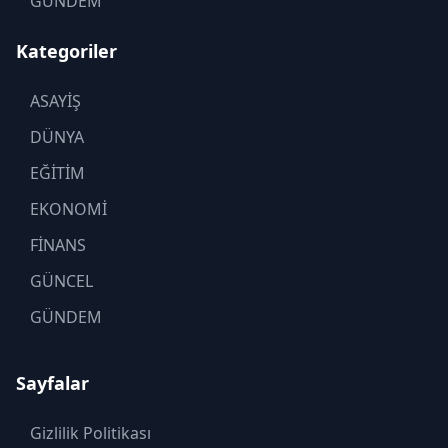
GÜNDEM
Kategoriler
ASAYİŞ
DÜNYA
EĞİTİM
EKONOMİ
FİNANS
GÜNCEL
GÜNDEM
KADIN
Sayfalar
KÜLTÜR SANAT
MAGAZİN
Gizlilik Politikası