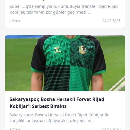
Süper Lig'de şampiyonluk umuduyla transfer olan Rijad
Kobiljar, takımının zor günler geçirmesi...
admin
04.02.2026
Sakaryaspor, Bosna Hersekli Forvet Rijad
Kobiljar'ı Serbest Bıraktı
Sakaryaspor, Bosna Hersekli forvet Rijad Kobiljar ile
karşılıklı anlaşma sağlayarak sözleşmesini...
admin
04.02.2026