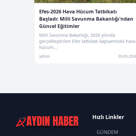
Efes-2026 Hava Hücum Tatbikatı
Başladı: Milli Savunma Bakanlığı'ndan
Güncel Eğitimler
Milli Savunma Bakanlığı, 2026 yılında
gerçekleştirilen Efes tatbikatı kapsamında hava
hücum...
admin
09.05.202
Hızlı Linkler
GÜNDEM