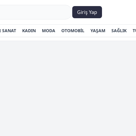
Giriş Yap
 SANAT
KADIN
MODA
OTOMOBİL
YAŞAM
SAĞLIK
T