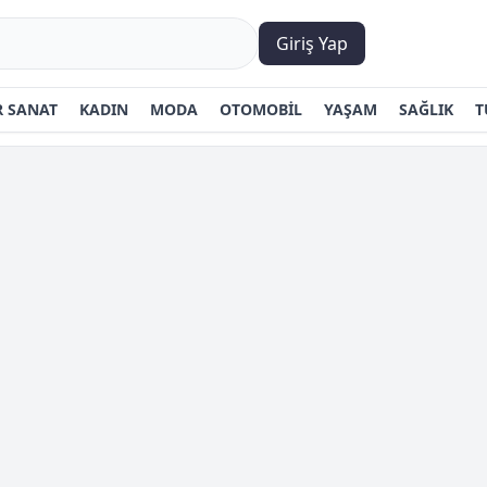
Giriş Yap
 SANAT
KADIN
MODA
OTOMOBİL
YAŞAM
SAĞLIK
T