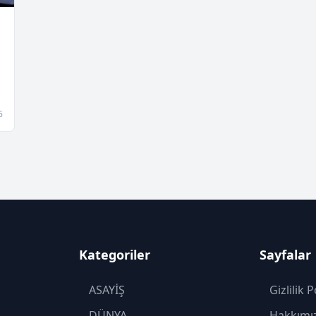
6
Kategoriler
Sayfalar
ASAYİŞ
Gizlilik P
DÜNYA
Hakkımı