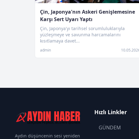
Çin, Japonya'nın Askeri Genişlemesine
Karşı Sert Uyarı Yaptı
Çin, Japonya'yı tarihsel sorumluluklarıyla
yüzleşmeye ve savunma harcamalarını
kısıtlamaya davet...
admin
10.05.202
Hızlı Linkler
GÜNDEM
Aydın düşüncenin sesi yeniden