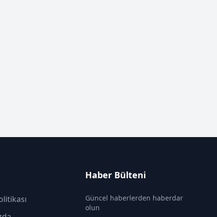
Haber Bülteni
Güncel haberlerden haberdar
olitikası
olun
zda