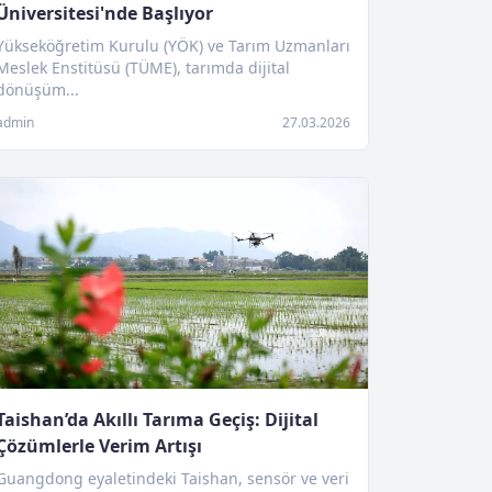
Üniversitesi'nde Başlıyor
Yükseköğretim Kurulu (YÖK) ve Tarım Uzmanları
Meslek Enstitüsü (TÜME), tarımda dijital
dönüşüm...
admin
27.03.2026
Taishan’da Akıllı Tarıma Geçiş: Dijital
Çözümlerle Verim Artışı
Guangdong eyaletindeki Taishan, sensör ve veri