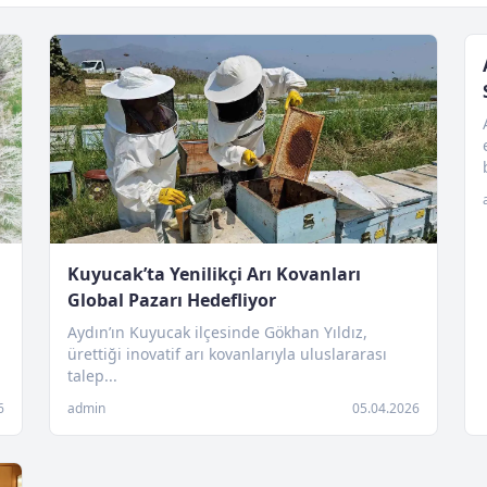
Kuyucak’ta Yenilikçi Arı Kovanları
Global Pazarı Hedefliyor
Aydın’ın Kuyucak ilçesinde Gökhan Yıldız,
ürettiği inovatif arı kovanlarıyla uluslararası
talep...
6
admin
05.04.2026