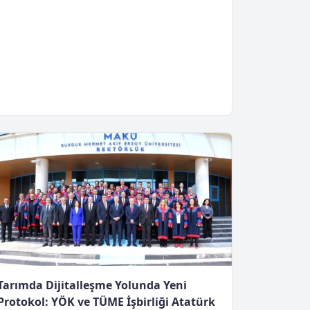
Tarımda Dijitalleşme Yolunda Yeni
Protokol: YÖK ve TÜME İşbirliği Atatürk