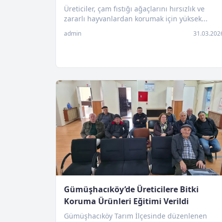
Üreticiler, çam fıstığı ağaçlarını hırsızlık ve
zararlı hayvanlardan korumak için yüksek...
admin
31.03.202
Gümüşhacıköy’de Üreticilere Bitki
Koruma Ürünleri Eğitimi Verildi
Gümüşhacıköy Tarım İlçesinde düzenlenen