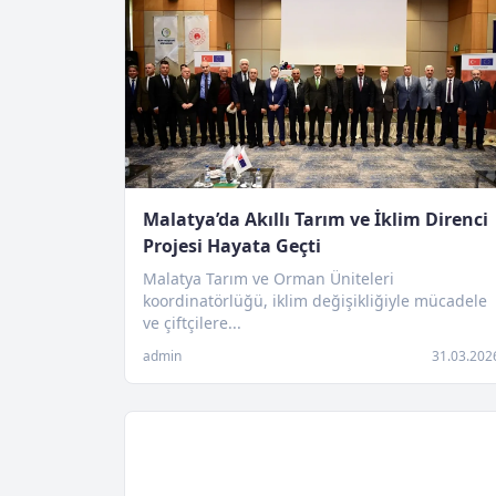
Malatya’da Akıllı Tarım ve İklim Direnci
Projesi Hayata Geçti
Malatya Tarım ve Orman Üniteleri
koordinatörlüğü, iklim değişikliğiyle mücadele
ve çiftçilere...
admin
31.03.202