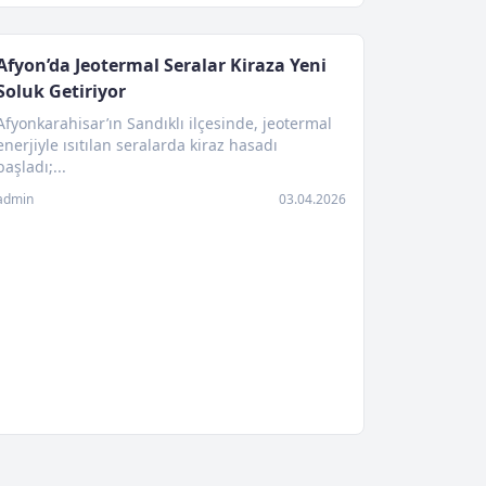
Afyon’da Jeotermal Seralar Kiraza Yeni
Soluk Getiriyor
Afyonkarahisar’ın Sandıklı ilçesinde, jeotermal
enerjiyle ısıtılan seralarda kiraz hasadı
başladı;...
admin
03.04.2026