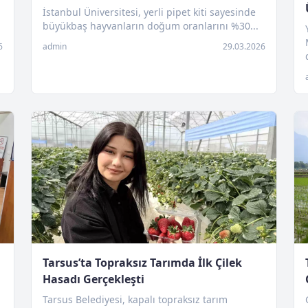
İstanbul Üniversitesi, yerli pipet kiti sayesinde
büyükbaş hayvanların doğum oranlarını %30...
6
admin
29.03.2026
Tarsus’ta Topraksız Tarımda İlk Çilek
Hasadı Gerçekleşti
Tarsus Belediyesi, kapalı topraksız tarım