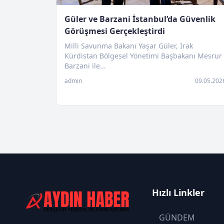
Güler ve Barzani İstanbul’da Güvenlik
Görüşmesi Gerçekleştirdi
Milli Savunma Bakanı Yaşar Güler, Irak
Kürdistan Bölgesel Yönetimi Başbakanı Mesrur
Barzani ile...
admin
09.05.202
Hızlı Linkler
GÜNDEM