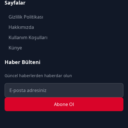
Sayfalar
KÜLTÜR SANAT
MAGAZİN
Gizlilik Politikası
MODA
Hakkımızda
OTOMOBİL
Kullanım Koşulları
POLİTİKA
Künye
SAĞLIK
Haber Bülteni
SON DAKİKA
Güncel haberlerden haberdar olun
SPOR
TEKNOLOJİ
TURİZM
Abone Ol
YAŞAM
YEREL