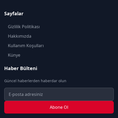
KADIN
Sayfalar
KÜLTÜR SANAT
MAGAZİN
Gizlilik Politikası
MODA
Hakkımızda
OTOMOBİL
Kullanım Koşulları
POLİTİKA
Künye
SAĞLIK
Haber Bülteni
SON DAKİKA
Güncel haberlerden haberdar olun
SPOR
TEKNOLOJİ
TURİZM
Abone Ol
YAŞAM