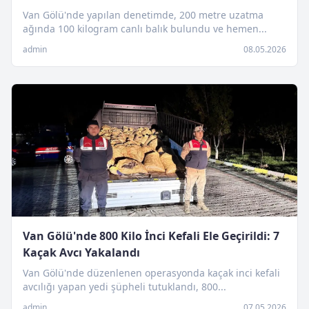
Van Gölü'nde yapılan denetimde, 200 metre uzatma
ağında 100 kilogram canlı balık bulundu ve hemen...
admin
08.05.2026
Van Gölü'nde 800 Kilo İnci Kefali Ele Geçirildi: 7
Kaçak Avcı Yakalandı
Van Gölü'nde düzenlenen operasyonda kaçak inci kefali
avcılığı yapan yedi şüpheli tutuklandı, 800...
admin
07.05.2026