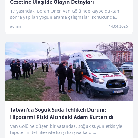
Cesetine Ulaşıldı: Olayın Detayları
17 yaşındaki Boran Öner, Van Gölü'nde kaybolduktan
sonra yapılan yoğun arama çalışmaları sonucunda...
admin
14.04.2026
Tatvan’da Soğuk Suda Tehlikeli Durum:
Hipotermi Riski Altındaki Adam Kurtarıldı
Van Gölü’ne düşen bir vatandaş, soğuk suyun etkisiyle
hipotermi tehlikesiyle karşı karşıya kaldı;...