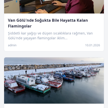
Van Gölü'nde Soğukta Bile Hayatta Kalan
Flamingolar
Şiddetli kar yağışı ve düşen sıcaklıklara rağmen, Van
Gölü'nde yaşayan flamingolar iklim...
admin
10.01.2026