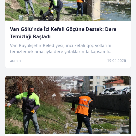
Van Gölü'nde İci Kefali Göçüne Destek: Dere
Temizliği Başladı
Van Büyükşehir Belediyesi, inci kefali göç yollarını
temizlemek amacıyla dere yataklarında kapsamlı...
admin
19.04.2026