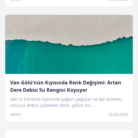
Van Gölü’nün Kıyısında Renk Değişimi: Artan
Dere Debisi Su Rengini Koyuyor
Van'ın Edremit ilçesinde yoğun yağışlar ve kar erimesi
sonucu debisi yükselen dere, gölün bir...
admin
05.05.2026