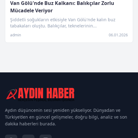
Van Gölü'nde Buz Kalkanı: Balıkçılar Zorlu
Mücadele Veriyor
Şiddetli soğukların etkisiyle Van Gölü'nde kalın buz
tabakaları oluştu. Balıkçılar, teknelerinin...
admin
06.01.2026
Aydın düşüncenin sesi yeniden yükseliyor. Dünyadan ve
Türkiye’den en güncel gelişmeler, doğru bilgi, analiz ve son
dakika haberleri burada.