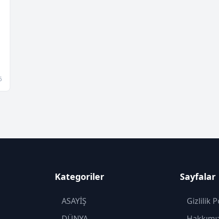
a
6
Kategoriler
Sayfalar
ASAYİŞ
Gizlilik P
DÜNYA
Hakkımı