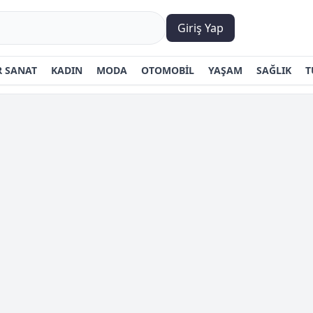
Giriş Yap
 SANAT
KADIN
MODA
OTOMOBİL
YAŞAM
SAĞLIK
T