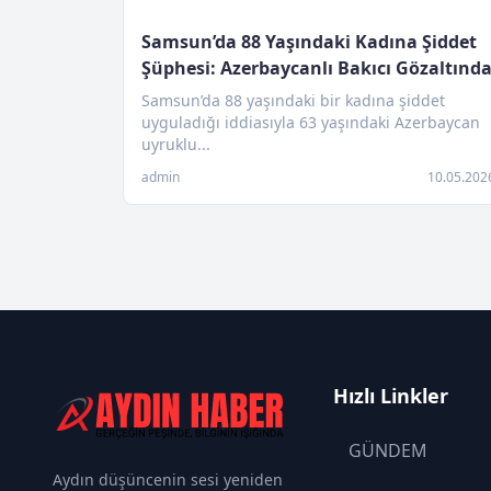
Samsun’da 88 Yaşındaki Kadına Şiddet
Şüphesi: Azerbaycanlı Bakıcı Gözaltınd
Samsun’da 88 yaşındaki bir kadına şiddet
uyguladığı iddiasıyla 63 yaşındaki Azerbaycan
uyruklu...
admin
10.05.202
Hızlı Linkler
GÜNDEM
Aydın düşüncenin sesi yeniden