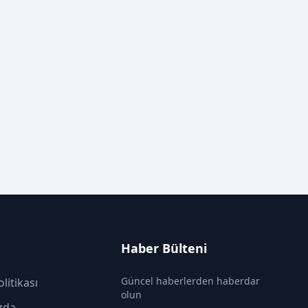
Haber Bülteni
Güncel haberlerden haberdar
olitikası
olun
zda