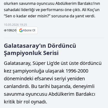
olurken savunma oyuncusu Abdülkerim Bardakcı’nın
sahadaki liderliği ve performansı öne çıktı. Ali Koç’un
“Sen o kadar eder misin?” sorusuna da yanıt verdi.
10.05.2026 19:25
108
0
Abone Ol
Galatasaray’ın Dördüncü
Şampiyonluk Serisi
Galatasaray, Süper Lig’de üst üste dördüncü
kez şampiyonluğa ulaşarak 1996‑2000
dönemindeki efsanevi seriyi yeniden
canlandırdı. Bu tarihi başarıda, deneyimli
savunma oyuncusu Abdülkerim Bardakcı
kritik bir rol oynadı.