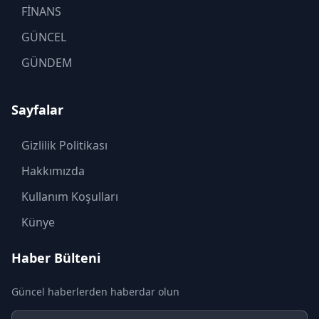
FİNANS
GÜNCEL
GÜNDEM
KADIN
Sayfalar
KÜLTÜR SANAT
MAGAZİN
Gizlilik Politikası
MODA
Hakkımızda
OTOMOBİL
Kullanım Koşulları
POLİTİKA
Künye
SAĞLIK
Haber Bülteni
SON DAKİKA
Güncel haberlerden haberdar olun
SPOR