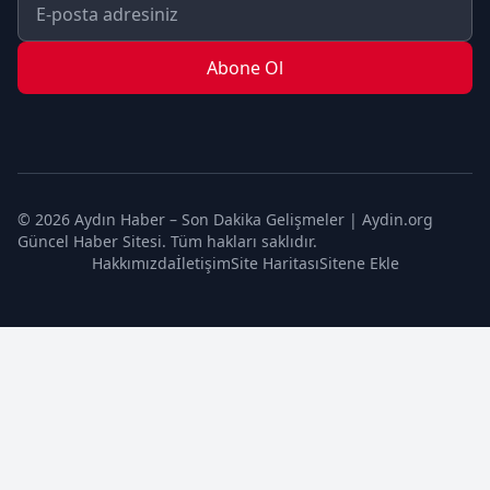
TEKNOLOJİ
TURİZM
Abone Ol
YAŞAM
YEREL
© 2026 Aydın Haber – Son Dakika Gelişmeler | Aydin.org
Güncel Haber Sitesi. Tüm hakları saklıdır.
Hakkımızda
İletişim
Site Haritası
Sitene Ekle