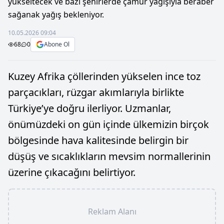
yükseltecek ve bazı şehirlerde çamur yağışıyla beraber
sağanak yağış bekleniyor.
10.05.2026 09:04
68
0
Abone Ol
Kuzey Afrika çöllerinden yükselen ince toz
parçacıkları, rüzgar akımlarıyla birlikte
Türkiye’ye doğru ilerliyor. Uzmanlar,
önümüzdeki on gün içinde ülkemizin birçok
bölgesinde hava kalitesinde belirgin bir
düşüş ve sıcaklıkların mevsim normallerinin
üzerine çıkacağını belirtiyor.
Reklam Alanı