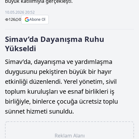
büyük katılımıyla gerçekleşti.
10.05.2026 20:52
126
0
Abone Ol
Simav’da Dayanışma Ruhu
Yükseldi
Simav’da, dayanışma ve yardımlaşma
duygusunu pekiştiren büyük bir hayır
etkinliği düzenlendi. Yerel yönetim, sivil
toplum kuruluşları ve esnaf birlikleri iş
birliğiyle, binlerce çocuğa ücretsiz toplu
sünnet hizmeti sunuldu.
Reklam Alanı