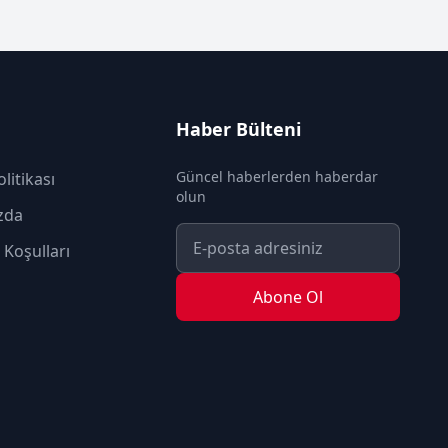
Haber Bülteni
Güncel haberlerden haberdar
olitikası
olun
zda
 Koşulları
Abone Ol