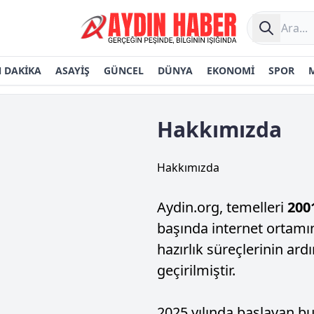
 DAKİKA
ASAYİŞ
GÜNCEL
DÜNYA
EKONOMİ
SPOR
Hakkımızda
Hakkımızda
Aydin.org, temelleri
2001
başında internet ortamın
hazırlık süreçlerinin ar
geçirilmiştir.
2025 yılında başlayan b