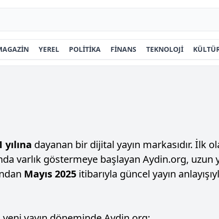
MAGAZİN
YEREL
POLİTİKA
FİNANS
TEKNOLOJİ
KÜLTÜR
 yılına
dayanan bir dijital yayın markasıdır. İlk ola
da varlık göstermeye başlayan Aydin.org, uzun yıl
dından
Mayıs 2025
itibarıyla güncel yayın anlayışı
u yeni yayın döneminde Aydin.org;