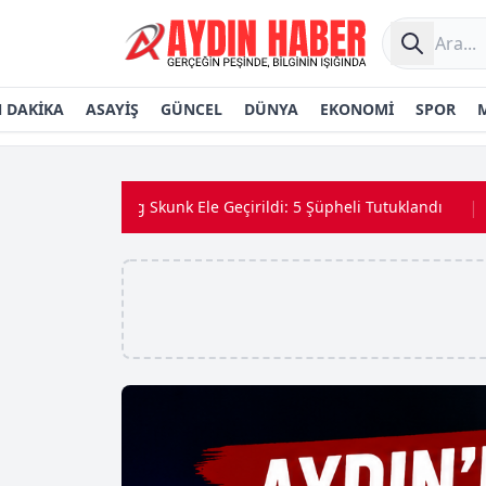
 DAKİKA
ASAYİŞ
GÜNCEL
DÜNYA
EKONOMİ
SPOR
|
fa’da 4,25 kg Skunk Ele Geçirildi: 5 Şüpheli Tutuklandı
•
Saf