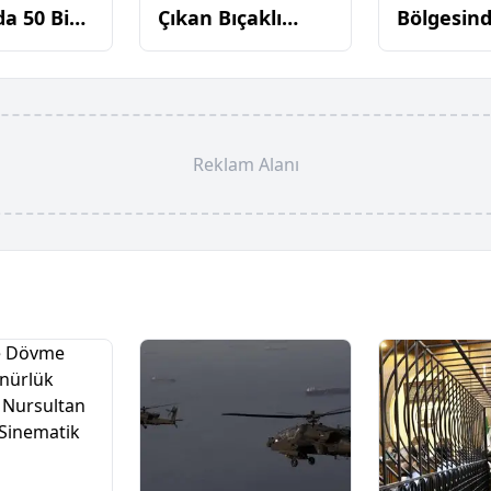
a 50 Bin
Çıkan Bıçaklı
Bölgesind
karon Ele
Kavga Sonucu 3
Yangını: 3
: Gözaltı
Kız Çocuk
Tamamen
şturma
Yaralandı
Oldu
ı
Reklam Alanı