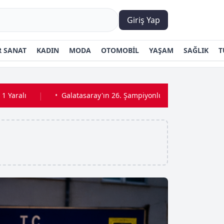
Giriş Yap
 SANAT
KADIN
MODA
OTOMOBİL
YAŞAM
SAĞLIK
T
|
•
Galatasaray'ın 26. Şampiyonluk Kutlamaları Nerede ve