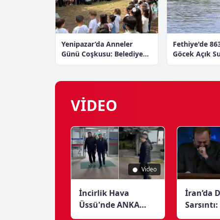
Yenipazar’da Anneler
Fethiye'de 86
Günü Coşkusu: Belediye
Göcek Açık S
Başkanı Ercan Çocuklarla
Yarışmasını 
Buluştu
VİDEO
TÜRKIYE’DE DÖV
Video
NURSULTAN AIMUR
İran’da 
İncirlik Hava
Sarsıntı:
Üssü'nde ANKA
Ali Hama
Yayıncılığına