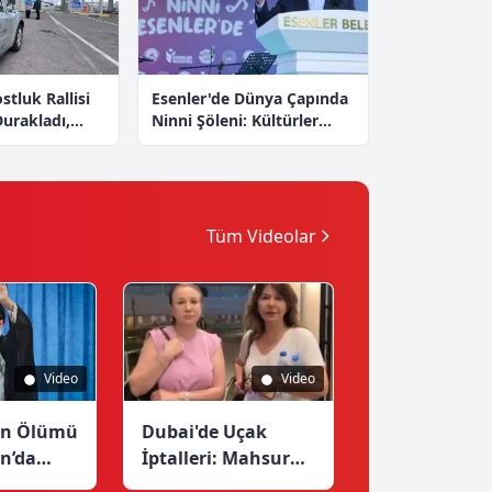
tluk Rallisi
Esenler'de Dünya Çapında
urakladı,
Ninni Şöleni: Kültürler
tan’a Geçiş
Arası Melodiler Buluştu
Tüm Videolar
AZANIRKEN:
Video
Video
ZMI
in Ölümü
Dubai'de Uçak
an’da
İptalleri: Mahsur
reci Nasıl
Kalan Türk