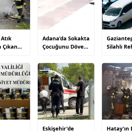
 Atık
Adana’da Sokakta
Gaziantep
a Çıkan
Çocuğunu Döven
Silahlı Re
Yangını
Anne Adli Kontrol
Olayı: Pol
Şartıyla Serbest
Çatışan Ş
ldü
Bırakıldı
Uzun Sür
Direndi,
Yakaland
AY ÖNCE GÖREVDEN AYRIL
Eskişehir'de
Hatay’ın 