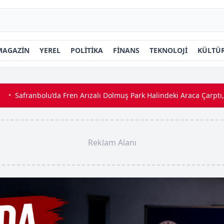
MAGAZİN
YEREL
POLİTİKA
FİNANS
TEKNOLOJİ
KÜLTÜR
ranbolu’da Fren Arızalı Dolmuş Park Halindeki Araca Çarptı, 1 Yaralı
Reklam Alanı