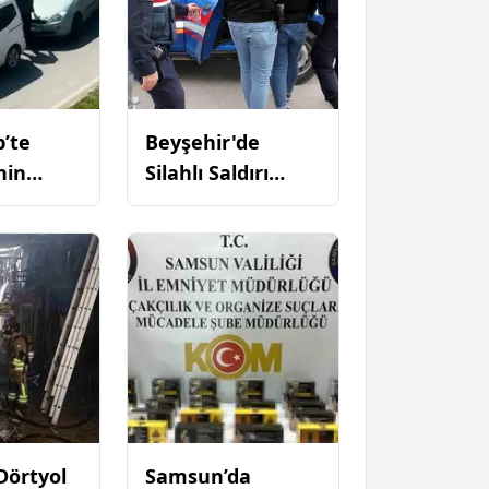
’te
Beyşehir'de
hin
Silahlı Saldırı
isle
Sonrası
ahıs
Gelişmeler
e
 Sonunda
ı
AN GENÇ DENIZDE
Dörtyol
Samsun’da