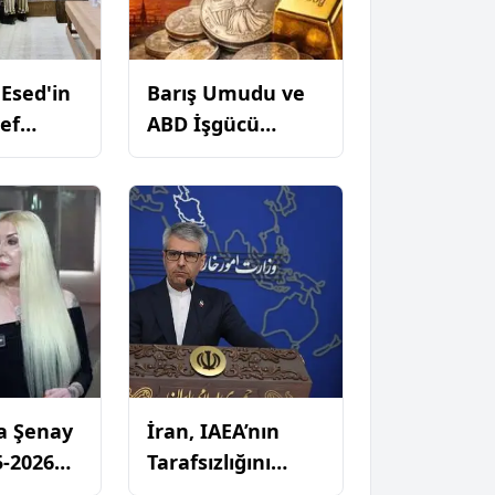
 Esed'in
Barış Umudu ve
ef
ABD İşgücü
vaş
Verileri Emtiayı
avasına
Canlandırdı
a Şenay
İran, IAEA’nın
5‑2026
Tarafsızlığını
sanlık
Sorguladı: Siyasi