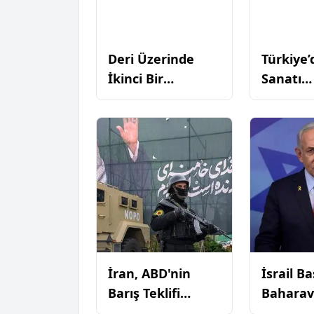
Deri Üzerinde
Türkiye
İkinci Bir
Sanatı
Başlangıç: Vera
Görünür
Tamenova ve
Kazanır
Cover-Up’ın
Nursult
Değişen Dili
Aimurzin
Sinemat
Realizm
İran, ABD'nin
İsrail Ba
Barış Teklifi
Baharav
Üzerine
Miara'd