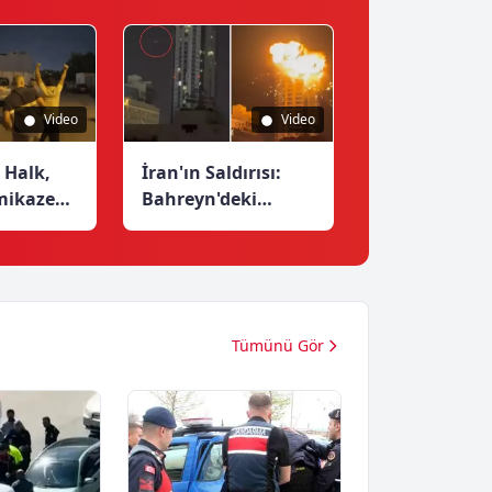
Vatandaşları
Yardım Bekliyor
Video
Video
 Halk,
İran'ın Saldırısı:
mikaze
Bahreyn'deki
a ABD
Gökdelen Patladı
dırıyı
arşıladı
Tümünü Gör