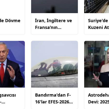
’de Dövme
İran, İngiltere ve
Suriye'de
Fransa’nın
Kuzeni At
lük
Hürmüz
Necib, Sa
ken:
Boğazı’na Gemi
Suçları D
an
Gönderme
Çıktı
’in
Planına Sert
ik
Tepki Bildirdi
i
şsavcısı
Bandırma'dan F-
Astrodeh
-
16'lar EFES-2026
Devi: 202
an
Tatbikatında
Yılları İn