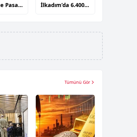
e Pasaj
İlkadım’da 6.400
 İş Yeri
Pakette Kaçak
 Yok
Sigara Ele
Geçirildi
Tümünü Gör