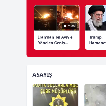
Ölümü
Yönelik Gözaltı
Televizy
Olayı
Gözyaşla
Duyurul
Video
İran'dan Tel Aviv'e
Trump,
Yönelen Geniş
Hamaney
Ölçekli Füze
Vefatını 
Saldırısı
Kötü İns
Biri' Ola
ASAYİŞ