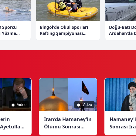
3 Sporcu
Bingöl'de Okul Sporları
Doğu‑Batı Dos
u Yüzme
Rafting Şampiyonası
Ardahan’da D
Tamamladı
Tamamlandı
Takım Gürcis
Yaptı
ME SANATI GÖRÜNÜRLÜK K
Video
Video
ZIN’IN SINEMATIK REALI
Derin
İran’da Hamaney’in
Hamaney'
 Ayetullah
Ölümü Sonrası
Sonrası İr
ney’in
İmam Rıza
Liderlik Sü