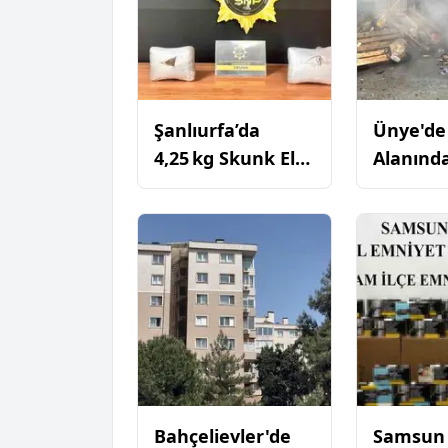
Şanlıurfa’da
Ünye'de
4,25 kg Skunk Ele
Alanınd
Geçirildi: 5
Market 
Şüpheli
Hızlıca
Tutuklandı
Söndürü
KARACABEY’DE 2 
Bahçelievler'de
Samsun