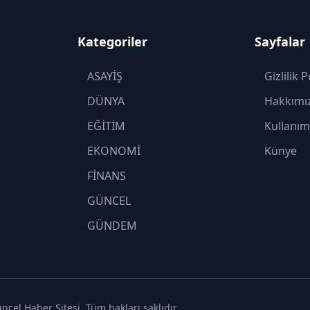
Kategoriler
Sayfalar
ASAYİŞ
Gizlilik P
DÜNYA
Hakkımı
EĞİTİM
Kullanım
EKONOMİ
Künye
FİNANS
GÜNCEL
GÜNDEM
KADIN
KÜLTÜR SANAT
MAGAZİN
cel Haber Sitesi. Tüm hakları saklıdır.