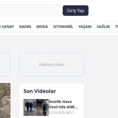
Giriş Yap
 SANAT
KADIN
MODA
OTOMOBİL
YAŞAM
SAĞLIK
T
Reklam Alanı
Son Videolar
İncirlik Hava
Üssü'nde ANKA
Yayıncılığına
01.03.2026 08:21
Yönelik Gözaltı