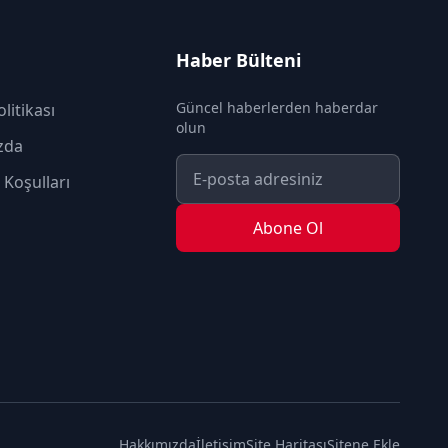
Haber Bülteni
Güncel haberlerden haberdar
olitikası
olun
zda
 Koşulları
Abone Ol
Hakkımızda
İletişim
Site Haritası
Sitene Ekle