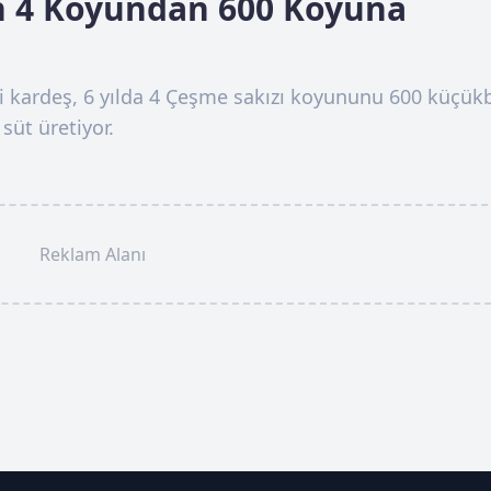
in 4 Koyundan 600 Koyuna
i kardeş, 6 yılda 4 Çeşme sakızı koyununu 600 küçük
süt üretiyor.
Reklam Alanı