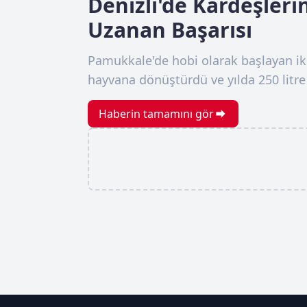
Denizli'de Kardeşler
Uzanan Başarısı
Pamukkale'de hobi olarak başlayan ik
hayvana dönüştürdü ve yılda 250 litre 
Haberin tamamını gör