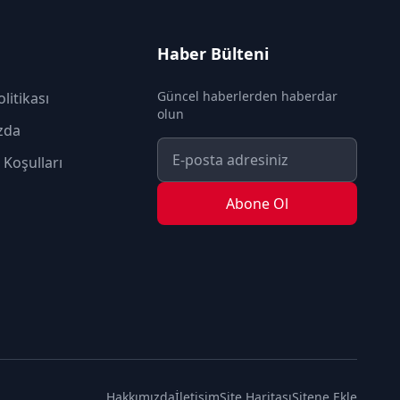
Haber Bülteni
Güncel haberlerden haberdar
olitikası
olun
zda
 Koşulları
Abone Ol
Hakkımızda
İletişim
Site Haritası
Sitene Ekle