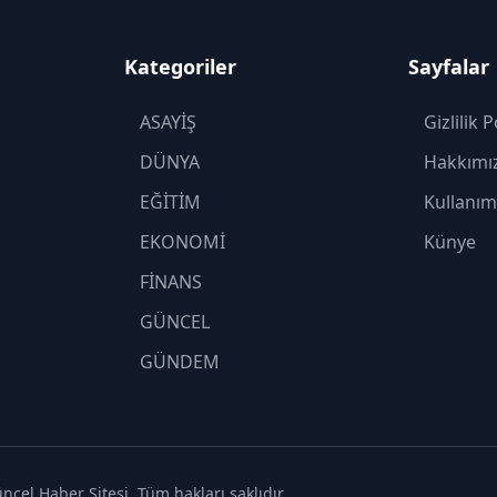
Kategoriler
Sayfalar
ASAYİŞ
Gizlilik P
DÜNYA
Hakkımı
EĞİTİM
Kullanım
EKONOMİ
Künye
FİNANS
GÜNCEL
GÜNDEM
KADIN
KÜLTÜR SANAT
MAGAZİN
cel Haber Sitesi. Tüm hakları saklıdır.