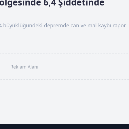
Bölgesinde 6,4 Şiddetinde
,4 büyüklüğündeki depremde can ve mal kaybı rapor
Reklam Alanı