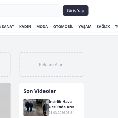
Giriş Yap
 SANAT
KADIN
MODA
OTOMOBİL
YAŞAM
SAĞLIK
T
Reklam Alanı
Son Videolar
İncirlik Hava
Üssü'nde ANKA
Yayıncılığına
01.03.2026 08:21
Yönelik Gözaltı