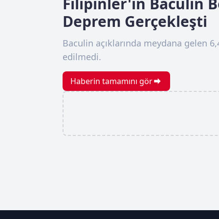
Filipinler'in Baculin 
Deprem Gerçekleşti
Baculin açıklarında meydana gelen 6
edilmedi.
Haberin tamamını gör