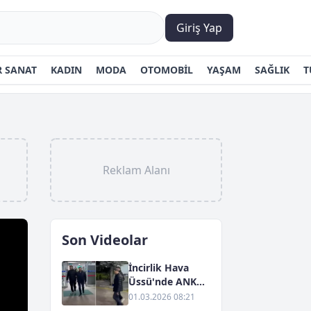
Giriş Yap
 SANAT
KADIN
MODA
OTOMOBİL
YAŞAM
SAĞLIK
T
Reklam Alanı
Son Videolar
İncirlik Hava
Üssü'nde ANKA
Yayıncılığına
01.03.2026 08:21
Yönelik Gözaltı