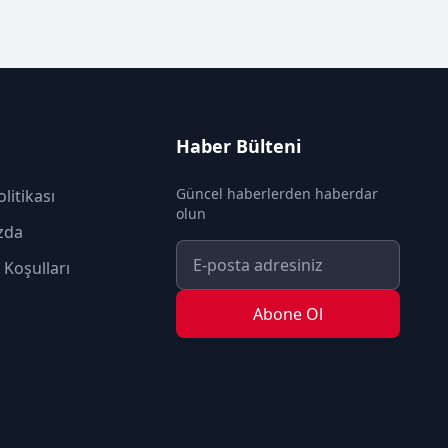
Haber Bülteni
Güncel haberlerden haberdar
olitikası
olun
zda
 Koşulları
Abone Ol