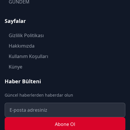
GÜNDEM
KADIN
Sayfalar
KÜLTÜR SANAT
MAGAZİN
Gizlilik Politikası
MODA
Hakkımızda
OTOMOBİL
Kullanım Koşulları
POLİTİKA
Künye
SAĞLIK
Haber Bülteni
SON DAKİKA
Güncel haberlerden haberdar olun
SPOR
TEKNOLOJİ
TURİZM
Abone Ol
YAŞAM