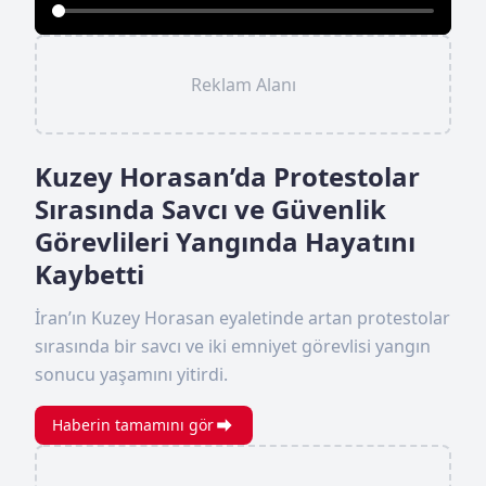
Reklam Alanı
Kuzey Horasan’da Protestolar
Sırasında Savcı ve Güvenlik
Görevlileri Yangında Hayatını
Kaybetti
İran’ın Kuzey Horasan eyaletinde artan protestolar
sırasında bir savcı ve iki emniyet görevlisi yangın
sonucu yaşamını yitirdi.
Haberin tamamını gör