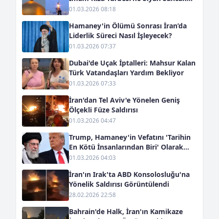
Asıldı
01.03.2026 08:18
Hamaney'in Ölümü Sonrası İran’da
Liderlik Süreci Nasıl İşleyecek?
01.03.2026 07:37
Dubai'de Uçak İptalleri: Mahsur Kalan
Türk Vatandaşları Yardım Bekliyor
01.03.2026 07:33
İran'dan Tel Aviv'e Yönelen Geniş
Ölçekli Füze Saldırısı
01.03.2026 04:47
Trump, Hamaney'in Vefatını 'Tarihin
En Kötü İnsanlarından Biri' Olarak
Niteledi
01.03.2026 04:03
İran'ın Irak'ta ABD Konsolosluğu'na
Yönelik Saldırısı Görüntülendi
28.02.2026 22:58
Bahrain'de Halk, İran'ın Kamikaze