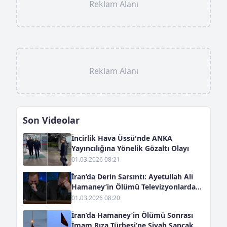
Reklam Alanı
Reklam Alanı
Son Videolar
İncirlik Hava Üssü'nde ANKA
Yayıncılığına Yönelik Gözaltı Olayı
01.03.2026 08:21
İran’da Derin Sarsıntı: Ayetullah Ali
Hamaney’in Ölümü Televizyonlarda
Gözyaşlarıyla Duyuruldu
01.03.2026 08:20
İran’da Hamaney’in Ölümü Sonrası
İmam Rıza Türbesi’ne Siyah Sancak