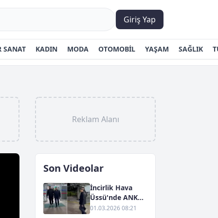
Giriş Yap
 SANAT
KADIN
MODA
OTOMOBİL
YAŞAM
SAĞLIK
T
Reklam Alanı
Son Videolar
İncirlik Hava
Üssü'nde ANKA
Yayıncılığına
01.03.2026 08:21
Yönelik Gözaltı