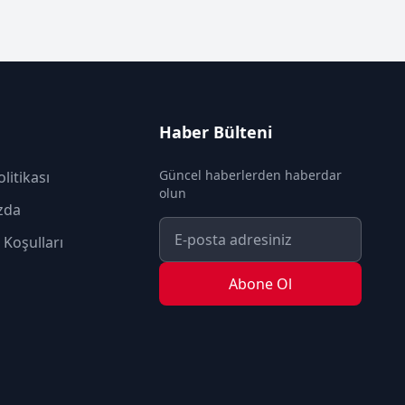
Haber Bülteni
Güncel haberlerden haberdar
olitikası
olun
zda
 Koşulları
Abone Ol