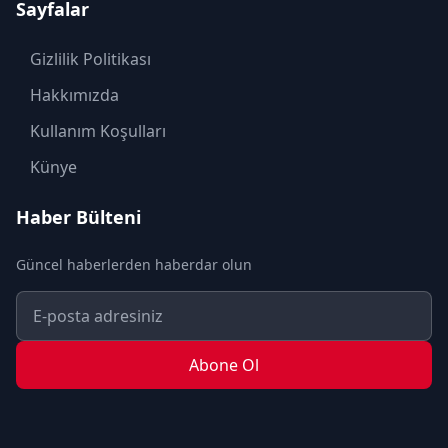
Sayfalar
KÜLTÜR SANAT
MAGAZİN
Gizlilik Politikası
MODA
Hakkımızda
OTOMOBİL
Kullanım Koşulları
POLİTİKA
Künye
SAĞLIK
Haber Bülteni
SON DAKİKA
Güncel haberlerden haberdar olun
SPOR
TEKNOLOJİ
TURİZM
Abone Ol
YAŞAM
YEREL