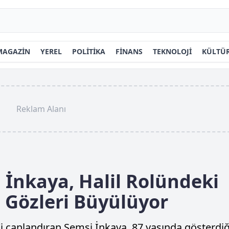
MAGAZİN
YEREL
POLİTİKA
FİNANS
TEKNOLOJİ
KÜLTÜR
Reklam Alanı
 İnkaya, Halil Rolündeki
Gözleri Büyülüyor
l’i canlandıran Şemsi İnkaya, 87 yaşında gösterdiğ