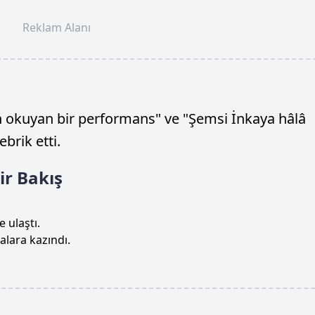
Reklam Alanı
dan okuyan bir performans" ve "Şemsi İnkaya hâlâ
brik etti.
ir Bakış
e ulaştı.
alara kazındı.