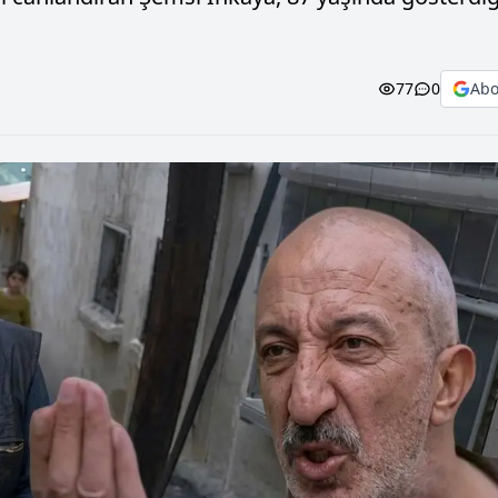
77
0
Abo