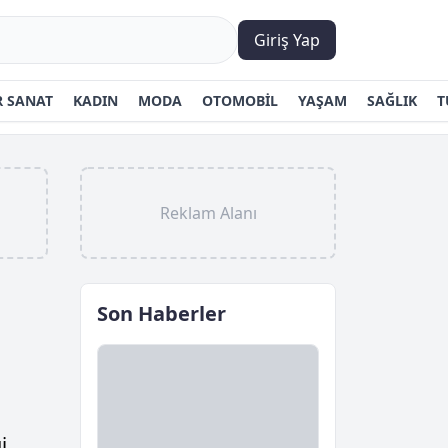
Giriş Yap
 SANAT
KADIN
MODA
OTOMOBİL
YAŞAM
SAĞLIK
T
Reklam Alanı
Son Haberler
i