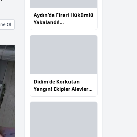
Aydın'da Firari Hükümlü
Yakalandı!
ne Ol
Jandarmadan Başarılı
Operasyon
Didim'de Korkutan
Yangın! Ekipler Alevlere
Hızla Müdahale Etti