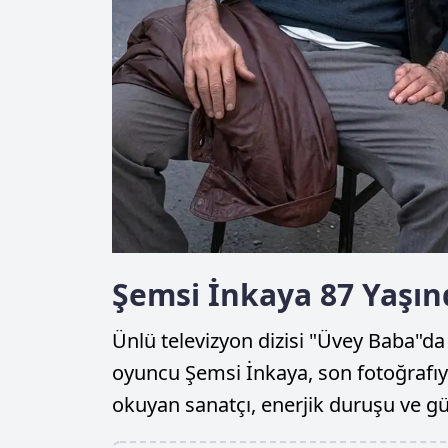
Şemsi İnkaya 87 Yaşı
Ünlü televizyon dizisi "Üvey Baba"da
oyuncu Şemsi İnkaya, son fotoğrafıy
okuyan sanatçı, enerjik duruşu ve g