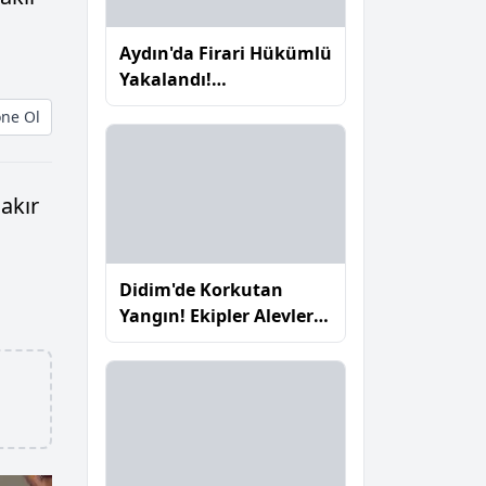
Aydın'da Firari Hükümlü
.
Yakalandı!
Jandarmadan Başarılı
ne Ol
Operasyon
akır
Didim'de Korkutan
Yangın! Ekipler Alevlere
Hızla Müdahale Etti