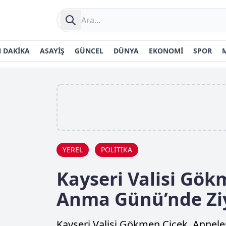
 DAKİKA
ASAYİŞ
GÜNCEL
DÜNYA
EKONOMİ
SPOR
YEREL
POLİTİKA
Kayseri Valisi Gök
Anma Günü’nde Ziy
Kayseri Valisi Gökmen Çiçek, Annel