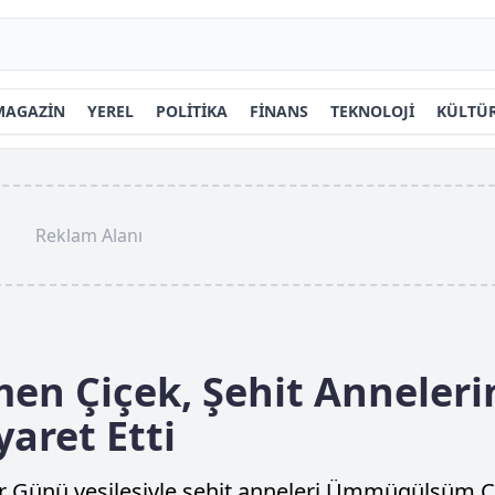
MAGAZİN
YEREL
POLİTİKA
FİNANS
TEKNOLOJİ
KÜLTÜR
Reklam Alanı
men Çiçek, Şehit Anneleri
aret Etti
er Günü vesilesiyle şehit anneleri Ümmügülsüm Ç