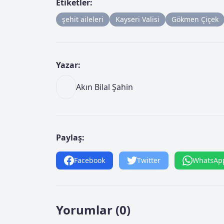
Etiketler:
şehit aileleri
Kayseri Valisi
Gökmen Çiçek
Yazar:
Akın Bilal Şahin
Paylaş:
Facebook
Twitter
WhatsAp
Yorumlar (0)