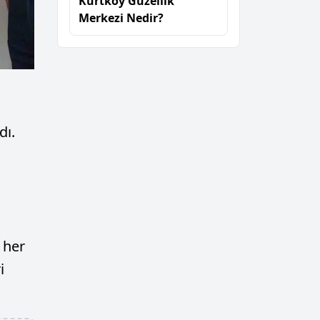
Kurtköy Güzellik
Merkezi Nedir?
dı.
 her
i