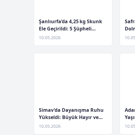
Şanlıurfa’da 4,25 kg Skunk
Safr
Ele Geçirildi: 5 Şüpheli
Dol
Tutuklandı
Arac
10.05.2026
10.0
Simav’da Dayanışma Ruhu
Ada
Yükseldi: Büyük Hayır ve
Yaş
Toplu Sünnet Şöleni
Haya
10.05.2026
10.0