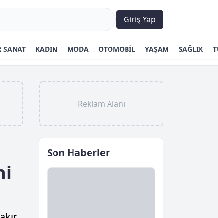
Giriş Yap
 SANAT
KADIN
MODA
OTOMOBİL
YAŞAM
SAĞLIK
T
Reklam Alanı
Son Haberler
ni
akır