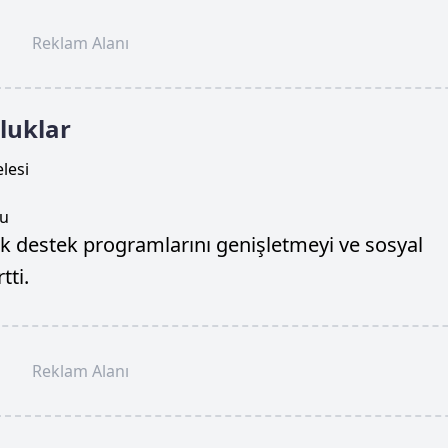
Reklam Alanı
luklar
lesi
su
elik destek programlarını genişletmeyi ve sosyal
tti.
Reklam Alanı