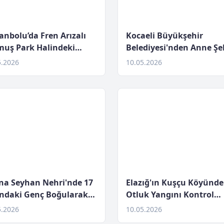
anbolu’da Fren Arızalı
Kocaeli Büyükşehir
muş Park Halindeki
Belediyesi'nden Anne Şe
a Çarptı, 1 Yaralı
Yaşam Merkezi Açılışı
5.2026
10.05.2026
na Seyhan Nehri'nde 17
Elazığ'ın Kuşçu Köyünde
ındaki Genç Boğularak
Otluk Yangını Kontrol
tını Kaybetti
Altına Alındı
5.2026
10.05.2026